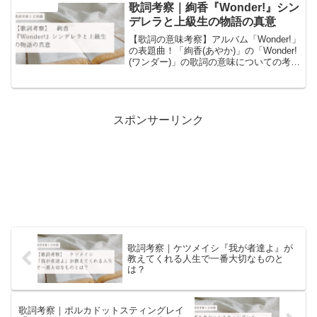
えて深く読み解きます。共犯者として堕
歌詞考察｜絢香『Wonder!』シン
音楽と豆知識
ちていく二人の物語が、歌詞にどう重な
デレラと上級生の物語の真意
るのかを徹底分析。
【歌詞の意味考察】アルバム「Wonder!」
の表題曲！「絢香(あやか)」の「Wonder!
(ワンダー)」の歌詞の意味についての考察
と歌詞に含まれるワードについての豆知
識を書いています！
スポンサーリンク
歌詞考察｜ケツメイシ『我が者達よ』が
教えてくれる人生で一番大切なものと
は？
歌詞考察｜ポルカドットスティングレイ