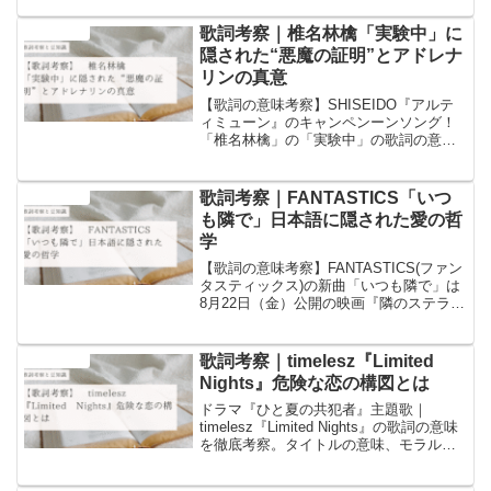
と歌詞に含まれるワードについての豆知
識を書いています！
歌詞考察｜椎名林檎「実験中」に
音楽と豆知識
隠された“悪魔の証明”とアドレナ
リンの真意
【歌詞の意味考察】SHISEIDO『アルテ
ィミューン』のキャンペンーンソング！
「椎名林檎」の「実験中」の歌詞の意味
についての考察と歌詞に含まれるワード
についての豆知識を書いています！
歌詞考察｜FANTASTICS「いつ
音楽と豆知識
も隣で」日本語に隠された愛の哲
学
【歌詞の意味考察】FANTASTICS(ファン
タスティックス)の新曲「いつも隣で」は
8月22日（金）公開の映画『隣のステラ』
の主題歌！この記事では「いつも隣で」
の歌詞の意味についての考察と歌詞に含
まれるワードについての豆知識を書いて
歌詞考察｜timelesz『Limited
音楽と豆知識
います！
Nights』危険な恋の構図とは
ドラマ『ひと夏の共犯者』主題歌｜
timelesz『Limited Nights』の歌詞の意味
を徹底考察。タイトルの意味、モラルを
剥がす夜の描写、虚ろな慕情の正体を、
語源・文化的背景・心理学の豆知識を交