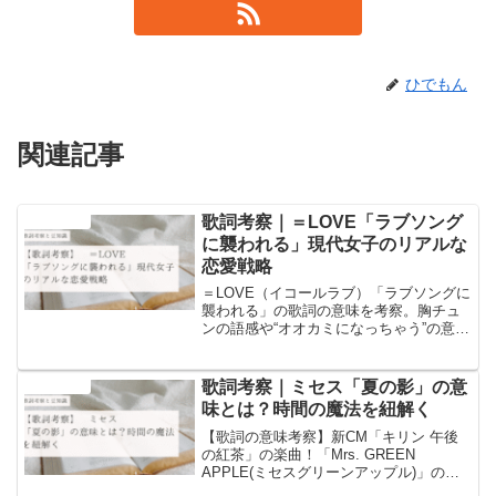
ひでもん
関連記事
歌詞考察｜＝LOVE「ラブソング
音楽と豆知識
に襲われる」現代女子のリアルな
恋愛戦略
＝LOVE（イコールラブ）「ラブソングに
襲われる」の歌詞の意味を考察。胸チュ
ンの語感や“オオカミになっちゃう”の意味
など、語源・文化・心理を絡めて他のブ
ログにはない驚きの視点で解説します。
歌詞考察｜ミセス「夏の影」の意
音楽と豆知識
味とは？時間の魔法を紐解く
【歌詞の意味考察】新CM「キリン 午後
の紅茶」の楽曲！「Mrs. GREEN
APPLE(ミセスグリーンアップル)」の
「夏の影」の歌詞の意味についての考察