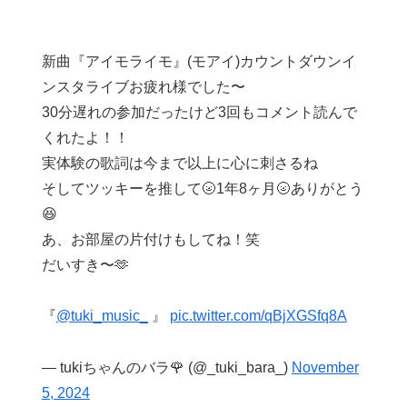
新曲『アイモライモ』(モアイ)カウントダウンイ
ンスタライブお疲れ様でした〜
30分遅れの参加だったけど3回もコメント読んで
くれたよ！！
実体験の歌詞は今まで以上に心に刺さるね
そしてツッキーを推して🌝1年8ヶ月🌝ありがとう
😆
あ、お部屋の片付けもしてね！笑
だいすき〜🫶
『
@tuki_music_
』
pic.twitter.com/qBjXGSfq8A
— tukiちゃんのバラ🌹 (@_tuki_bara_)
November
5, 2024