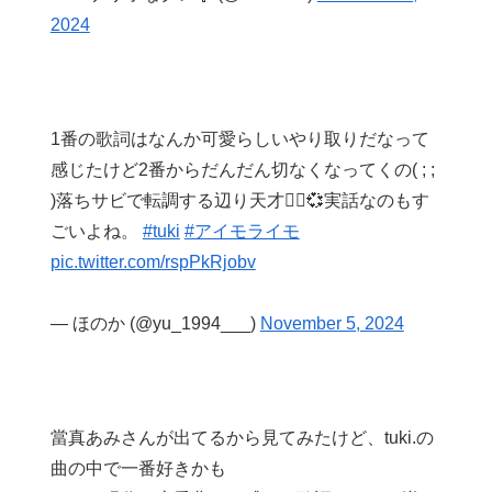
2024
1番の歌詞はなんか可愛らしいやり取りだなって
感じたけど2番からだんだん切なくなってくの( ; ;
)落ちサビで転調する辺り天才🙂‍↕️💞実話なのもす
ごいよね。
#tuki
#アイモライモ
pic.twitter.com/rspPkRjobv
— ほのか (@yu_1994___)
November 5, 2024
當真あみさんが出てるから見てみたけど、tuki.の
曲の中で一番好きかも