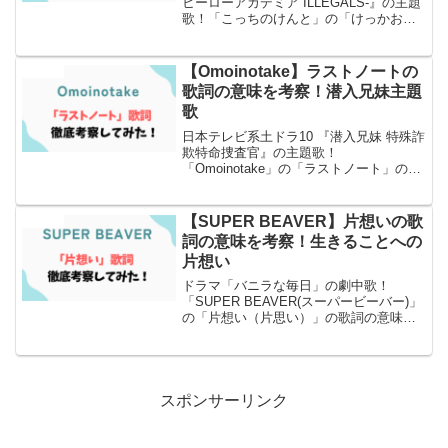
ヒーローアカデミア ILLEGALS‐』の主題
歌！「こっちのけんと」の「けっかおー
らい」の歌詞の意味について徹底考察と
SNSでの反応もまとめました！
【Omoinotake】ラストノートの
エンタメ
歌詞の意味を考察！潜入兄妹主題
歌
日本テレビ系土ドラ10 『潜入兄妹 特殊詐
欺特命捜査官』の主題歌！
「Omoinotake」の「ラストノート」の歌
詞の意味について徹底考察とSNSでの反
応もまとめました！
【SUPER BEAVER】片想いの歌
エンタメ
詞の意味を考察！生きることへの
片想い
ドラマ「バニラな毎日」の劇中歌！
「SUPER BEAVER(スーパービーバー)」
の「片想い（片思い）」の歌詞の意味に
ついて徹底考察とSNSでの反応もまとめ
ました！
スポンサーリンク