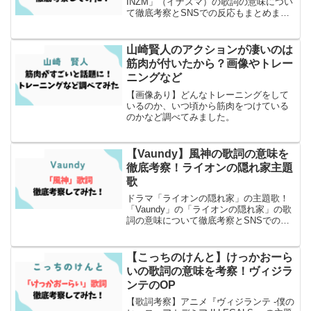
INZM」（イナズマ）の歌詞の意味につい
て徹底考察とSNSでの反応もまとめまし
た
山崎賢人のアクションが凄いのは
エンタメ
筋肉が付いたから？画像やトレー
ニングなど
【画像あり】どんなトレーニングをして
いるのか、いつ頃から筋肉をつけている
のかなど調べてみました。
【Vaundy】風神の歌詞の意味を
エンタメ
徹底考察！ライオンの隠れ家主題
歌
ドラマ「ライオンの隠れ家」の主題歌！
「Vaundy」の「ライオンの隠れ家」の歌
詞の意味について徹底考察とSNSでの反
応もまとめました！
【こっちのけんと】けっかおーら
エンタメ
いの歌詞の意味を考察！ヴィジラ
ンテのOP
【歌詞考察】アニメ『ヴィジランテ ‐僕の