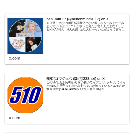
ben_min.17 (@bebenminmi_17) on X
やり過ごせない暗闇も誤魔化せない虚しさも一歩また一歩
超えていけばいいニナが歌うと何だか響くんだよな！しか
もNINAが1人→9人の感じが1人じゃないんだよって言って
るみたいでまたしみる😭(勝手な想像) #NiziU_ALWAYS #大
森元貴
x.com
剛柔(ゴウジュウ)🦁 (@222nizi) on X
このMVに歌詞が加わりその横のワイプに｢スッキリ｣でずっ
とNiziUを見守ってきた水卜ちゃんが映っているとエモさが
数万倍増す😭😭😭#NiziU #水卜麻美 #니쥬
#WithU#AlwayS #NiziU_AlwayS
x.com