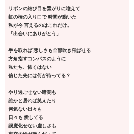
リボンの結び目を繋がりに喩えて
虹の橋の入り口で 時間が動いた
私が今 言えるのはこれだけ。
「出会いにありがとう」
手を取れば 悲しさも全部吹き飛ばせる
方角指すコンパスのように
私たち、怖くはない
信じた先には何が待ってる？
やり過ごせない暗闇も
誰かと居れば笑えたり
何気ない日々も
日々も 愛してる
誤魔化せない虚しさも