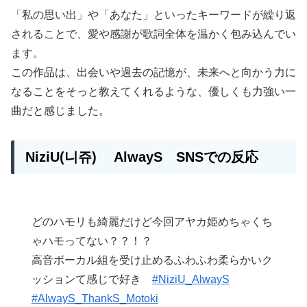
「私の思い出」や「あなた」といったキーワードが繰り返
されることで、愛や感謝が歌詞全体を温かく包み込んでい
ます。
この作品は、出会いや過去の記憶が、未来へと向かう力に
なることをそっと教えてくれるような、優しくも力強い一
曲だと感じました。
NiziU(니쥬)
AlwayS
SNSでの反応
どのハモリも綺麗だけど今回アヤカ姫めちゃくち
ゃハモってない？？！？
高音ボーカル組を受け止めるふわふわ柔らかいク
ッションて感じで好き
#NiziU_AlwayS
#AlwayS_ThankS_Motoki