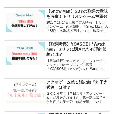
がアカペラということで話題になってい
ます！
【Snow Man】SBYの歌詞の意味
エンタメ
を考察！トリリオンゲーム主題歌
2025年2月14日上映予定の映画「トリリ
オンゲーム」の主題歌！「Snow Man」の
「SBY」の歌詞の意味について徹底考察
とSNSでの反応もまとめました
【歌詞考察】YOASOBI『Watch
エンタメ
me!』セリフに隠された心理的伏
線とは？
【意味解釈】テレビアニメ「ウィッチウ
ォッチ」のオープニング主題歌！
「YOASOBI(ヨアソビ)」の「Watch me!
(ウォッチミー)」の歌詞の意味について徹
底考察とSNSでの感想もまとめ！
アクマゲーム第１話の敵「丸子光
エンタメ
秀役」は誰？
２０２４年４月７日より「アクマゲー
ム」が放送されますが、第一話に出てき
た敵役「丸子光秀」は誰が演じているの
か、役者さんのプロフィールを調べてみ
ました！