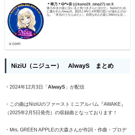
＊華乃＊🐶🐾🦋 (@kano29_nina27) on X
後ろ向きの姿に泣いると気づきさらに泣けた。NiziUのため
に書かれたAlwayS。歌詞とMVに4年間の思いが溢れたのか
な。「本当のうちらみたい」自然な9人の姿にWithUも泣く
よ😭普段泣かないニナちゃんの涙だから余計に感動する
✨#NiziU...
x.com
NiziU（ニジュー）
AlwayS
まとめ
・2024年12月3日「
AlwayS
」が配信
・この曲はNiziUのファーストミニアルバム『AWAKE』
（2025年2月5日発売）の収録曲となっております！
・Mrs. GREEN APPLEの大森さんが作詞・作曲・プロデ