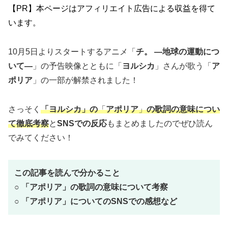
【PR】本ページはアフィリエイト広告による収益を得て
います。
10月5日よりスタートするアニメ「
チ。 ―地球の運動につ
いて―
」の予告映像とともに「
ヨルシカ
」さんが歌う「
ア
ポリア
」の一部が解禁されました！
さっそく
「
ヨルシカ
」の
「
アポリア
」
の歌詞の意味につい
て徹底考察
と
SNSでの反応
もまとめましたのでぜひ読ん
でみてください！
この記事を読んで分かること
○
「
アポリア
」
の歌詞の意味について考察
○
「
アポリア
」
についてのSNSでの感想など