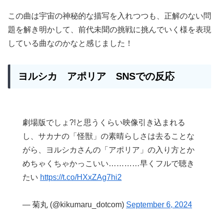
この曲は宇宙の神秘的な描写を入れつつも、正解のない問
題を解き明かして、前代未聞の挑戦に挑んでいく様を表現
している曲なのかなと感じました！
ヨルシカ
アポリア SNSでの反応
劇場版でしょ?!と思うくらい映像引き込まれる
し、サカナの「怪獣」の素晴らしさは去ることな
がら、ヨルシカさんの「アポリア」の入り方とか
めちゃくちゃかっこいい…………早くフルで聴き
たい
https://t.co/HXxZAg7hi2
— 菊丸 (@kikumaru_dotcom)
September 6, 2024