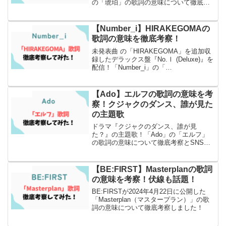
の「琥珀」の歌詞の意味について徹底考
察とSNSでの反応もまとめました。
【Number_i】HIRAKEGOMAの
エンタメ
歌詞の意味を徹底考察！
未発表曲 の「HIRAKEGOMA」を追加収
録したデラックス盤『No.Ⅰ (Deluxe)』を
配信！「Number_i」の「
HIRAKEGOMA」の歌詞の意味について
徹底考察とSNSでの反応もまとめまし
た！
【Ado】エルフの歌詞の意味を考
エンタメ
察！クジャクのダンス、誰が見た
の主題歌
ドラマ『クジャクのダンス、誰が見
た？』の主題歌！「Ado」の「エルフ」
の歌詞の意味について徹底考察とSNSで
の反応もまとめました！
【BE:FIRST】Masterplanの歌詞
エンタメ
の意味を考察！伏線も話題！
BE:FIRSTが2024年4月22日に公開した
「Masterplan（マスタープラン）」の歌
詞の意味について徹底考察しました！