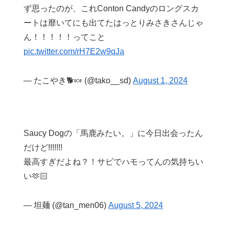
ず思ったのが、これConton Candyのロングスカ
ートは靡いてにも出てたはっとりみさきさんじゃ
ん！！！！！ってこと
pic.twitter.com/rH7E2w9qJa
— たこやき🐕🍬 (@tako__sd)
August 1, 2024
Saucy Dogの「馬鹿みたい。」に今日出会ったん
だけど!!!!!!!
最高すぎだよね？！サビでハモってんの気持ちい
い🫶🏻︎
— 坦麺 (@tan_men06)
August 5, 2024