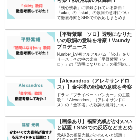
考察！残心残暑の収録曲！
「残心残暑」に収録されている新曲！
「aiko」の「skirt」の歌詞の意味につい
て徹底考察とSNSでの反応もまとめまし
た！
【平野紫耀 ソロ】透明になりた
エンタメ
いの歌詞の意味を考察！Vaundy
プロデュース
Number_iが初フルアルバム「No.I」をリ
リース！その中の楽曲「平野紫耀（ソ
ロ）」の「透明になりたい」の歌詞の意
味について徹底考察とSNSでの反応もま
とめました
【Alexandros（アレキサンドロ
エンタメ
ス）】金字塔の歌詞の意味を考察
ドラマ『プライベートバンカー』の主題
歌！「Alexandros」（アレキサンドロ
ス）の「金字塔」の歌詞の意味について
徹底考察とSNSでの反応もまとめまし
た！
【画像あり】福留光帆がかわいい
エンタメ
と話題！SNSでの反応などまとめ
元AKBの福留光帆がかわいいと話題！