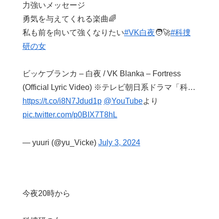
力強いメッセージ
勇気を与えてくれる楽曲🌈
私も前を向いて強くなりたい
#VK白夜
🧑‍🚀
#科捜
研の女
ビッケブランカ – 白夜 / VK Blanka – Fortress
(Official Lyric Video) ※テレビ朝日系ドラマ「科…
https://t.co/i8N7Jdud1p
@YouTube
より
pic.twitter.com/p0BIX7T8hL
— yuuri (@yu_Vicke)
July 3, 2024
今夜20時から