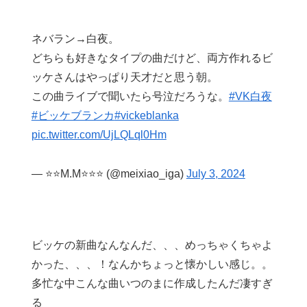
ネバラン→白夜。
どちらも好きなタイプの曲だけど、両方作れるビ
ッケさんはやっぱり天才だと思う朝。
この曲ライブで聞いたら号泣だろうな。
#VK白夜
#ビッケブランカ
#vickeblanka
pic.twitter.com/UjLQLql0Hm
— ⭐⭐M.M⭐⭐⭐ (@meixiao_iga)
July 3, 2024
ビッケの新曲なんなんだ、、、めっちゃくちゃよ
かった、、、！なんかちょっと懐かしい感じ。。
多忙な中こんな曲いつのまに作成したんだ凄すぎ
る