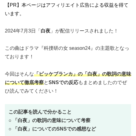
【PR】本ページはアフィリエイト広告による収益を得て
います。
2024年7月3日「
白夜
」が配信リリースされました！
この曲はドラマ『科捜研の女 season24』の主題歌となっ
ております！
今回はそんな
「ビッケブランカ」の「白夜」
の歌詞の意味
について徹底考察
と
SNSでの反応
もまとめましたのでぜ
ひ読んでみてください！
この記事を読んで分かること
○
「
白夜
」の歌詞の意味について考察
○ 「
白夜
」についてのSNSでの感想など