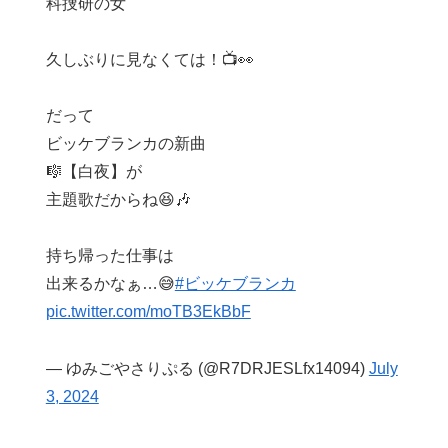
科捜研の女
久しぶりに見なくては！📺👀
だって
ビッケブランカの新曲
🎼【白夜】が
主題歌だからね😆🎶
持ち帰った仕事は
出来るかなぁ…😅
#ビッケブランカ
pic.twitter.com/moTB3EkBbF
— ゆみごやさりぷる (@R7DRJESLfx14094)
July
3, 2024