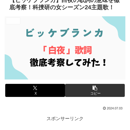
【ビッケブランカ】白夜の歌詞の意味を徹
底考察！科捜研の女シーズン24主題歌！
エンタメ
X
コピー
2024.07.03
スポンサーリンク