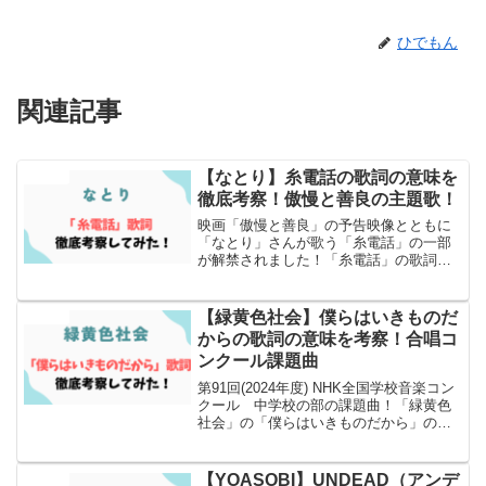
ひでもん
関連記事
【なとり】糸電話の歌詞の意味を
エンタメ
徹底考察！傲慢と善良の主題歌！
映画「傲慢と善良」の予告映像とともに
「なとり」さんが歌う「糸電話」の一部
が解禁されました！「糸電話」の歌詞の
意味について徹底考察とSNSでの反応も
まとめましたのでぜひ読んでみてくださ
い！
【緑黄色社会】僕らはいきものだ
エンタメ
からの歌詞の意味を考察！合唱コ
ンクール課題曲
第91回(2024年度) NHK全国学校音楽コン
クール 中学校の部の課題曲！「緑黄色
社会」の「僕らはいきものだから」の歌
詞の意味について徹底考察とSNSでの反
応もまとめました
【YOASOBI】UNDEAD（アンデ
エンタメ