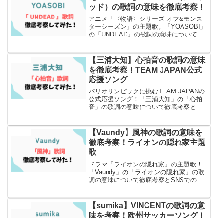
ッド）の歌詞の意味を徹底考察！
アニメ「〈物語〉シリーズ オフ&モンス
ターシーズン」の主題歌。「YOASOBI」
の「UNDEAD」の歌詞の意味について徹
底考察とSNSでの反応もまとめ
【三浦大知】心拍音の歌詞の意味
エンタメ
を徹底考察！TEAM JAPAN公式
応援ソング
パリオリンピックに挑むTEAM JAPANの
公式応援ソング！「三浦大知」の「心拍
音」の歌詞の意味について徹底考察と
SNSでの反応もまとめました。
【Vaundy】風神の歌詞の意味を
エンタメ
徹底考察！ライオンの隠れ家主題
歌
ドラマ「ライオンの隠れ家」の主題歌！
「Vaundy」の「ライオンの隠れ家」の歌
詞の意味について徹底考察とSNSでの反
応もまとめました！
【sumika】VINCENTの歌詞の意
エンタメ
味を考察！欧州サッカーソング！