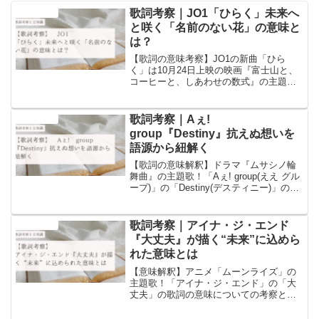
歌詞考察｜JO1「ひらく」未来へ
音楽と豆知識
と咲く「名前のない花」の意味と
は？
【歌詞の意味考察】JO1の新曲「ひら
く」は10月24日上映の映画『富士山と、
コーヒーと、しあわせの数式』の主題
歌！この記事では「JO1」の「ひらく」
の歌詞の意味についての考察と歌詞に含
まれるワードについての豆知識を書いて
歌詞考察｜Aぇ!
音楽と豆知識
います！
group『Destiny』抗えぬ想いを
語源から紐解く
【歌詞の意味解釈】ドラマ『ムサシノ輪
舞曲』の主題歌！「Aぇ! group(ええ グル
ープ)」の「Destiny(デスティニー)」の歌
詞の意味についての考察と歌詞に含まれ
るワードについての豆知識を書いていま
す！
歌詞考察｜アイナ・ジ・エンド
音楽と豆知識
『大丈夫』が描く“未来”に込めら
れた意味とは
【意味解釈】アニメ「ムーンライズ」の
主題歌！「アイナ・ジ・エンド」の「大
丈夫」の歌詞の意味についての考察と歌
詞に含まれるワードについての豆知識を
書いています！