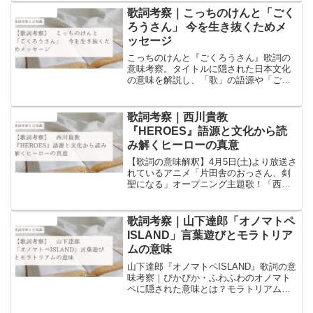
歌詞考察｜こっちのけんと「ごく
音楽と豆知識
ろうさん」 今を生き抜くためメ
ッセージ
こっちのけんと『ごくろうさん』歌詞の
意味考察。タイトルに隠された日本文化
の意味を解説し、「歌」の語源や「ご苦
労さま」の歴史的背景、まんまるな声が
示す共同体の力を深掘りします。他のブ
ログでは語られない驚きの視点を紹介。
歌詞考察｜西川貴教
音楽と豆知識
『HEROES』語源と文化から読
み解くヒーローの真意
【歌詞の意味解釈】4月5日(土)より放送さ
れているアニメ「片田舎のおっさん、剣
聖になる」オープニング主題歌！「西川
貴教」の「HEROES(ヒーローズ)」の歌
詞の意味についての考察と歌詞に含まれ
るワードについての豆知識を書いていま
歌詞考察｜山下達郎「オノマトペ
音楽と豆知識
す！
ISLAND」言葉遊びとモラトリア
ムの意味
山下達郎『オノマトペISLAND』歌詞の意
味考察｜ぴかぴか・ふわふわのオノマト
ペに隠された意味とは？モラトリアムや
心理学的背景を交え、知らなかった豆知
識と共に深く解説します。