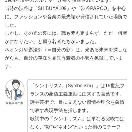
1984年渋谷のカルチャーが濃く投影されています。
当時の渋谷は「SHIBUYA109」や「渋谷PARCO」を中心
に、ファッションや音楽の最先端が発信されていた場所で
した。
しかし、その光の裏には、職も夢も定まらず、ただ「何者
かになりたい」と願う若者たちがいました。
ネオン灯や影法師（＝自分の影）は、光ある未来を探しな
がらも、自分の存在を見失う若者の不安を象徴していま
す。
「シンボリズム（Symbolism）」は19世紀フ
ランスの象徴主義運動に由来する言葉です。
詩や芸術で、目に見えない感情や理念を象徴
豆知識専門家
で表す表現手法を指します。
歌詞中の「シンボリズム」は単なる比喩では
なく、“影”や“ネオン”といった街のモチーフ