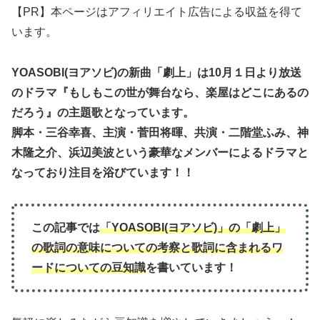
【PR】本ページはアフィリエイト広告による収益を得て
います。
YOASOBI(ヨアソビ)の新曲「劇上」は10月１日より放送
の
ドラマ『もしもこの世が舞台なら、楽屋はどこにあるの
だろう』の主題歌となっています。
脚本・三谷幸喜、主演・菅田将暉、共演・二階堂ふみ、神
木隆之介、浜辺美波という豪華なメンバーによるドラマと
なっており注目を浴びています！！
この記事では
「YOASOBI(ヨアソビ)」の「劇上」
の歌詞の意味について
の
考察と歌詞に含まれるワ
ードについての豆知識
を書いています！