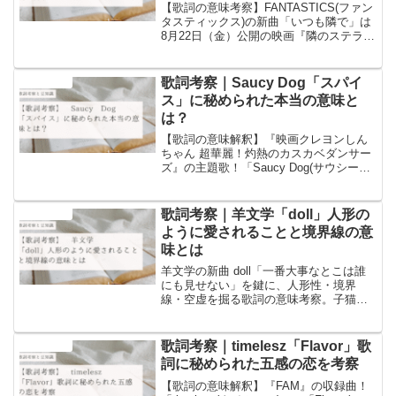
【歌詞の意味考察】FANTASTICS(ファン
タスティックス)の新曲「いつも隣で」は
8月22日（金）公開の映画『隣のステラ』
の主題歌！この記事では「いつも隣で」
の歌詞の意味についての考察と歌詞に含
まれるワードについての豆知識を書いて
歌詞考察｜Saucy Dog「スパイ
音楽と豆知識
います！
ス」に秘められた本当の意味と
は？
【歌詞の意味解釈】『映画クレヨンしん
ちゃん 超華麗！灼熱のカスカベダンサー
ズ』の主題歌！「Saucy Dog(サウシード
ッグ)」の「スパイス」の歌詞の意味につ
いての考察と歌詞に含まれるワードにつ
いての豆知識を書いています！
歌詞考察｜羊文学「doll」人形の
音楽と豆知識
ように愛されることと境界線の意
味とは
羊文学の新曲 doll「一番大事なとこは誰
にも見せない」を鍵に、人形性・境界
線・空虚を掘る歌詞の意味考察。子猫の
比喩、舵の比喩、そして「穴」のメタフ
ァーから読み解く、驚きの文化的豆知識
と深い解釈。
歌詞考察｜timelesz「Flavor」歌
音楽と豆知識
詞に秘められた五感の恋を考察
【歌詞の意味解釈】『FAM』の収録曲！