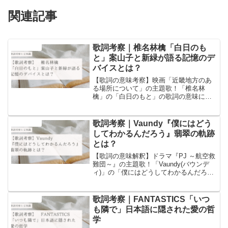
関連記事
歌詞考察｜椎名林檎「白日のも
音楽と豆知識
と」案山子と新緑が語る記憶のデ
バイスとは？
【歌詞の意味考察】映画「近畿地方のあ
る場所について」の主題歌！「椎名林
檎」の「白日のもと」の歌詞の意味につ
いての考察と歌詞に含まれるワードにつ
いての豆知識を書いています！
歌詞考察｜Vaundy『僕にはどう
音楽と豆知識
してわかるんだろう』翡翠の軌跡
とは？
【歌詞の意味解釈】ドラマ『PJ ～航空救
難団～』の主題歌！「Vaundy(バウンデ
ィ)」の「僕にはどうしてわかるんだろ
う」の歌詞の意味についての考察と歌詞
に含まれるワードについての豆知識を書
いています！
歌詞考察｜FANTASTICS「いつ
音楽と豆知識
も隣で」日本語に隠された愛の哲
学