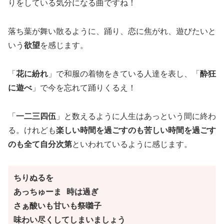
りをしている気分になる曲ですね！
落ち葉が舞い散るように、踊り、恋に焦がれ、遊びたいと
いう
欲望
を感じます。
「
花に紛れ
」で和服の着物をきている人達を表し、「
酔狂
に遊べ
」で今を忘れて踊りくるえ！
「
一二三四伍
」と数えるように人生はあっという間に終わ
る。けれども
楽しい時間を過ごすのも苦しい時間を過ごす
のも全て自分次第
といわれているように感じます。
ちりぬるを
あっちゅーま 時は過ぎ
さぁ酸いも甘いも祭囃子
味わい尽くしてしまいましょう