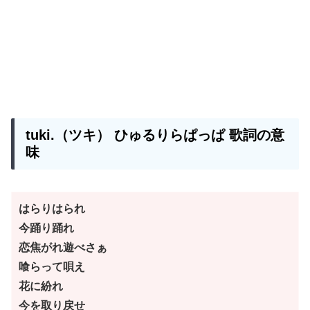
tuki.（ツキ）
ひゅるりらぱっぱ
歌詞の意
味
はらりはられ
今踊り踊れ
恋焦がれ遊べさぁ
喰らって唄え
花に紛れ
今を取り戻せ