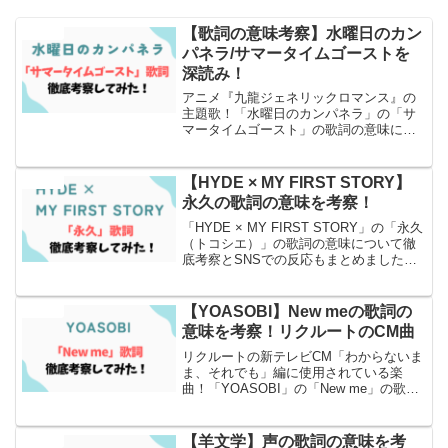
【歌詞の意味考察】水曜日のカン
エンタメ
パネラ/サマータイムゴーストを
深読み！
アニメ『九龍ジェネリックロマンス』の
主題歌！「水曜日のカンパネラ」の「サ
マータイムゴースト」の歌詞の意味につ
いて徹底考察とSNSでの反応もまとめま
した！
【HYDE × MY FIRST STORY】
エンタメ
永久の歌詞の意味を考察！
「HYDE × MY FIRST STORY」の「永久
（トコシエ）」の歌詞の意味について徹
底考察とSNSでの反応もまとめましたの
でぜひ読んでみてください！
【YOASOBI】New meの歌詞の
エンタメ
意味を考察！リクルートのCM曲
リクルートの新テレビCM「わからないま
ま、それでも」編に使用されている楽
曲！「YOASOBI」の「New me」の歌詞
の意味について徹底考察とSNSでの反応
もまとめました！
【羊文学】声の歌詞の意味を考
エンタメ