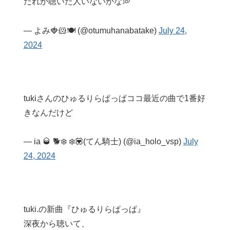
だれか聴いた人いないかな💭
— よみ🍓🐹🍽 (@otumuhanabatake)
July 24,
2024
tukiさんのひゅるりらぱっぱココ最近の曲で1番好
きなんだけど
— ia 🥃 🐕❄️ ❄️💟(てん騎士) (@ia_holo_vsp)
July
24, 2024
tuki.の新曲『ひゅるりらぱっぱ』
深夜から聴いて、