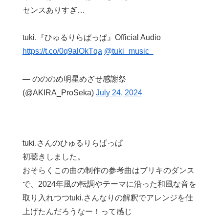
センスありすぎ…
tuki.『ひゅるりらぱっぱ』Official Audio
https://t.co/0q9alOkTqa
@tuki_music_
— のののめ明星めざせ感謝祭
(@AKIRA_ProSeka)
July 24, 2024
tuki.さんのひゅるりらぱっぱ
初聴きしました。
おそらくこの曲の制作の参考曲はブリキのダンス
で、2024年風の転調やテーマに沿った和風な音を
取り入れつつtuki.さんなりの解釈でアレンジを仕
上げたんだろうなー！って感じ