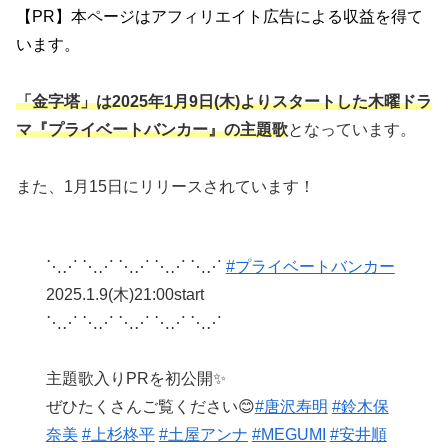
【PR】本ページはアフィリエイト広告による収益を得て
います。
「金字塔」は2025年1月9日(木)よりスタートした木曜ドラ
マ『プライベートバンカー』の主題歌
となっています。
また、1月15日にリリースされています！
⋱⋰ ⋱⋰ ⋱⋰ ⋱⋰ ⋱⋰
#プライベートバンカー
2025.1.9(木)21:00start
⋱⋰ ⋱⋰ ⋱⋰ ⋱⋰ ⋱⋰
主題歌入りPRを初公開✨
ぜひたくさんご覧ください😊
#唐沢寿明
#鈴木保
奈美
#上杉柊平
#土屋アンナ
#MEGUMI
#安井順