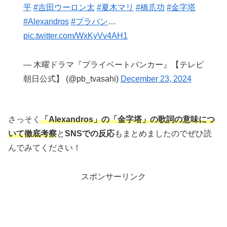
平
#吉田ウーロン太
#夏木マリ
#橋爪功
#金字塔
#Alexandros
#プラバン
…
pic.twitter.com/WxKyVv4AH1
— 木曜ドラマ『プライベートバンカー』【テレビ
朝日公式】 (@pb_tvasahi)
December 23, 2024
さっそく
「Alexandros」の「金字塔」
の歌詞の意味につ
いて徹底考察
と
SNSでの反応
もまとめましたのでぜひ読
んでみてください！
スポンサーリンク