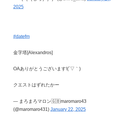
2025
#datefm
金字塔[Alexandros]
OAありがとうございます!(´▽｀)
クエストはずれたかー
— まろまろマロン🇬🇧maromaro43
(@maromaro431)
January 22, 2025