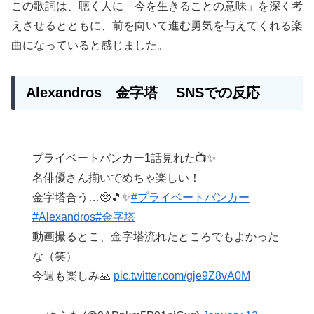
この歌詞は、聴く人に「今を生きることの意味」を深く考
えさせるとともに、前を向いて進む勇気を与えてくれる楽
曲になっていると感じました。
Alexandros 金字塔 SNSでの反応
プライベートバンカー1話見れた📺✨
名俳優さん揃いでめちゃ楽しい！
金字塔合う…🥺🎵✨
#プライベートバンカー
#Alexandros
#金字塔
動画撮るとこ、金字塔流れたところでもよかった
な（笑）
今週も楽しみ🙏
pic.twitter.com/gje9Z8vA0M