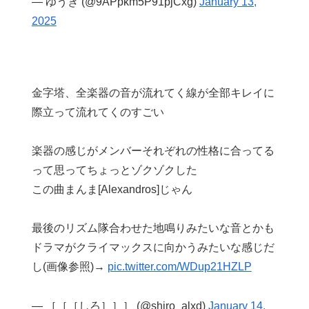
— ゆうき (@9APpkm5P91pjCxg)
January 13,
2025
金字塔、全楽器の音が流れてく線が全部キレイに
際立って流れてくのすごい
楽器の感じがメンバーそれぞれの性格に合ってる
って思ってちょっとゾクゾクした
この曲まんま[Alexandros]じゃん
最後のリズム隊合わせた地鳴りみたいな音とかも
ドラマがクライマックスに向かうみたいな感じだ
し(画像参照)→
pic.twitter.com/WDup21HZLP
— ［［［しろ］］］ (@shiro_alxd)
January 14,