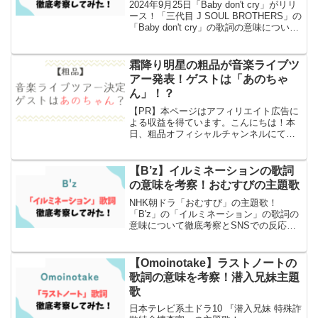
2024年9月25日「Baby don't cry」がリリ
ース！「三代目 J SOUL BROTHERS」の
「Baby don't cry」の歌詞の意味について
徹底考察とSNSでの反応もまとめまし
た！
霜降り明星の粗品が音楽ライブツ
エンタメ
アー発表！ゲストは「あのちゃ
ん」！？
【PR】本ページはアフィリエイト広告に
よる収益を得ています。こんにちは！本
日、粗品オフィシャルチャンネルにて重
大発表を行っていました。その内容やリ
アルタイムコメントなどをまとめてみま
した。ぜひ見てみてください〜！
【B’z】イルミネーションの歌詞
エンタメ
(window.adsby...
の意味を考察！おむすびの主題歌
NHK朝ドラ「おむすび」の主題歌！
「B'z」の「イルミネーション」の歌詞の
意味について徹底考察とSNSでの反応も
まとめました！
【Omoinotake】ラストノートの
エンタメ
歌詞の意味を考察！潜入兄妹主題
歌
日本テレビ系土ドラ10 『潜入兄妹 特殊詐