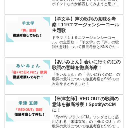
ポイントなのか解説してみようと思いま
す！
【羊文学】声の歌詞の意味を考
エンタメ
察！119エマージェンシーコール
主題歌
ドラマ『１１９エマージェンシーコー
ル』の主題歌！「羊文学」の「声」の歌
詞の意味について徹底考察とSNSでの反
応もまとめました！
【あいみょん】会いに行くのにの
エンタメ
歌詞の意味を徹底考察！
「あいみょん」の「 会いに行くのに」の
歌詞の意味について徹底考察とSNSでの
反応をまとめました！
【米津玄師】RED OUTの歌詞の
エンタメ
意味を徹底考察！SpotifyのCM
に！
「Spotify ブランドCM」ソングとして起
用される「米津玄師」の「RED OUT」の
歌詞の意味について徹底考察とSNSでの