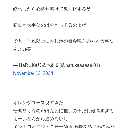
終わったら心落ち着けて鬼リピする👹
初動が大事なのは分かってるのよ😅
でも、それ以上に推し活の資金稼ぎの方が大事な
んよ🙄笑
— HaRUKa🐰@ちむ6 (@harukaaaaaai01)
November 12, 2024
オレンジユース良すぎた
転調祭りなのがほんとに推しの子だし最高すぎる
よーいどんから進めないし
イントロとアウトロ若干Melody味を感じるの私だ