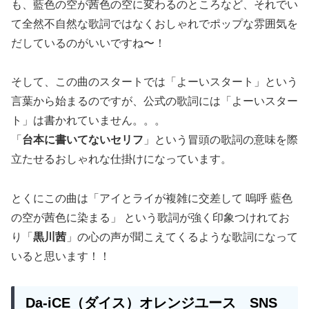
も、藍色の空が茜色の空に変わるのところなど、それでい
て全然不自然な歌詞ではなくおしゃれでポップな雰囲気を
だしているのがいいですね〜！
そして、この曲のスタートでは「よーいスタート」という
言葉から始まるのですが、公式の歌詞には「よーいスター
ト」は書かれていません。。。
「
台本に書いてないセリフ
」という冒頭の歌詞の意味を際
立たせるおしゃれな仕掛けになっています。
とくにこの曲は「アイとライが複雑に交差して 嗚呼 藍色
の空が茜色に染まる」 という歌詞が強く印象つけれてお
り「
黒川茜
」の心の声が聞こえてくるような歌詞になって
いると思います！！
Da-iCE（ダイス）
オレンジユース
SNS