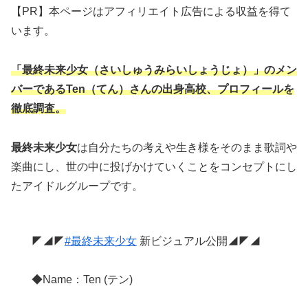
【PR】本ページはアフィリエイト広告による収益を得て
います。
「最終未来少女（さいしゅうみらいしょうじょ）」のメン
バーである
Ten
（てん
）
さんの出身高校、
プロフィールを
徹底調査。
最終未来少女
は自分たちの考えや生き様をそのまま歌詞や
楽曲にし、世の中に投げかけていくことをコンセプトにし
たアイドルグループです。
◤◢◤
#最終未来少女
新ビジュアル公開◢◤◢
◆Name：Ten (テン)