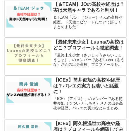
【＆TEAM】JOの高校や経歴は？
アイドル
実は天然キャラであると判明！
＆TEAM「JO」（ジョー）さんの高校や
経歴、ド天然エピソードについて詳しく
まとめました！
【最終未来少女】Luunaの高校は
アイドル
どこ？プロフィールも徹底調査！
「最終未来少女（さいしゅうみらいしょ
うじょ）」のメンバーであるLuuna（るう
な）さんの出身高校、プロフィールを徹
底調査。
【ICEx】筒井俊旭の高校や経歴
アイドル
は？バレエの実力も凄いと話題
に！
「ICEx（アイス）」のメンバーである筒
井俊旭（つつい としあき）さんの出身高
校や経歴、バレエの実力などをまとめま
した。ジャズダンス、タップダンス、ア
クロバット、バレエ、バトンを習ってお
りダンスがメチャクチャ上手いと言われ
【ICEx】阿久根温世の高校や経
アイドル
ております。
歴は？プロフィールを網羅してみ