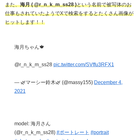
また、
海月 ( @r_n_k_m_ss28 )
という名前で被写体のお
仕事もされていたようでXで検索をするとたくさん画像が
ヒットします！！
海月ちゃん🍁
@r_n_k_m_ss28
pic.twitter.com/SVffu3RFX1
— 🌿マーシー鈴木🌿 (@massy155)
December 4,
2021
model: 海月さん
(@r_n_k_m_ss28)
#ポートレート
#portrait