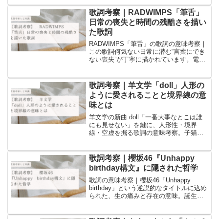
のメッセージを深掘りします。
歌詞考察｜RADWIMPS「筆舌」
音楽と豆知識
日常の喪失と時間の残酷さを描い
た歌詞
RADWIMPS「筆舌」の歌詞の意味考察｜
この歌詞何気ない日常に潜む“言葉にでき
ない喪失”が丁寧に描かれています。電話
帳の変化、友の病、時間の加速…。語源
や文化的背景の豆知識を交えながら、深
層心理に迫る考察をお届けします。
歌詞考察｜羊文学「doll」人形の
音楽と豆知識
ように愛されることと境界線の意
味とは
羊文学の新曲 doll「一番大事なとこは誰
にも見せない」を鍵に、人形性・境界
線・空虚を掘る歌詞の意味考察。子猫の
比喩、舵の比喩、そして「穴」のメタフ
ァーから読み解く、驚きの文化的豆知識
と深い解釈。
歌詞考察｜櫻坂46『Unhappy
音楽と豆知識
birthday構文』に隠された哲学
歌詞の意味考察｜櫻坂46「Unhappy
birthday」という逆説的なタイトルに込め
られた、生の痛みと存在の意味。誕生日
という祝福の日に「祝えない理由」を描
くこの歌詞を、哲学・語源・文化的背景