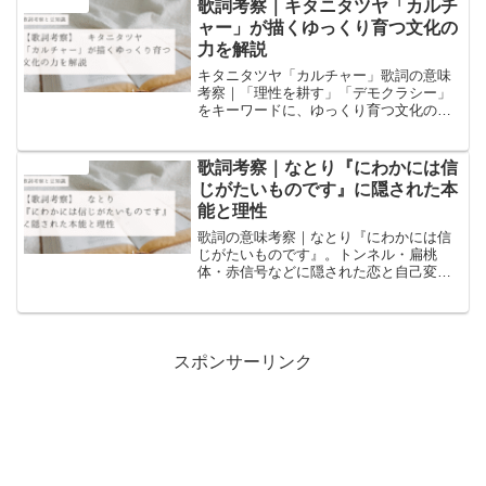
の観点から深く読み解きます。
歌詞考察｜キタニタツヤ「カルチ
音楽と豆知識
ャー」が描くゆっくり育つ文化の
力を解説
キタニタツヤ「カルチャー」歌詞の意味
考察｜「理性を耕す」「デモクラシー」
をキーワードに、ゆっくり育つ文化の力
を解説。語源や歴史的背景を交えた深い
考察で、他のブログにはない視点をお届
けします。
歌詞考察｜なとり『にわかには信
音楽と豆知識
じがたいものです』に隠された本
能と理性
歌詞の意味考察｜なとり『にわかには信
じがたいものです』。トンネル・扁桃
体・赤信号などに隠された恋と自己変容
の物語を、心理学と文化的豆知識で読み
解きます。読後には、恋をするとはどう
いうことかが“にわかには信じがたいほ
ど”腑に落ちる考察です。
スポンサーリンク