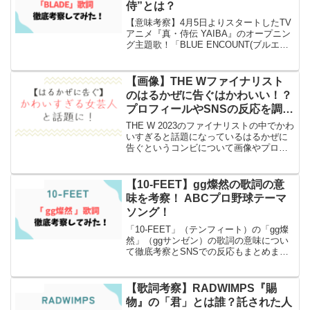
侍”とは？
【意味考察】4月5日よりスタートしたTV
アニメ『真・侍伝 YAIBA』のオープニン
グ主題歌！「BLUE ENCOUNT(ブルエ
ン)」の「BLADE」の歌詞の意味について
考察とSNSでの感想もまとめ
【画像】THE Wファイナリスト
エンタメ
のはるかぜに告ぐはかわいい！？
プロフィールやSNSの反応を調べ
ました！
THE W 2023のファイナリストの中でかわ
いすぎると話題になっているはるかぜに
告ぐというコンビについて画像やプロフ
ィールをまとめてみました！
【10-FEET】gg燦然の歌詞の意
エンタメ
味を考察！ ABCプロ野球テーマ
ソング！
「10-FEET」（テンフィート）の「gg燦
然」（ggサンゼン）の歌詞の意味につい
て徹底考察とSNSでの反応もまとめまし
たのでぜひ読んでみてください！
【歌詞考察】RADWIMPS『賜
エンタメ
物』の「君」とは誰？託された人