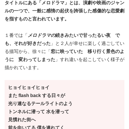
タイトルにある「メロドラマ」とは、演劇や映画のジャン
ルの一つで、一般に感情の起伏を誇張した感傷的な恋愛劇
を指すものと言われています。
１番では「
メロドラマの
続きみたいで甘ったるい夜 で
も、それが好きだった
」と２人が幸せに楽しく過ごしてい
る描写から、徐々に「
窓に映っていた 移り行く景色のよ
うに 変わってしまった
」すれ違いを起こしていく様子が
描かれています。
ヒョイヒョイヒョイ
また flash back する日々が
光り連なるテールライトのよう
トンネルに潜って 水を潜って
見慣れた街へ
前を向いてる 僕を連れてく