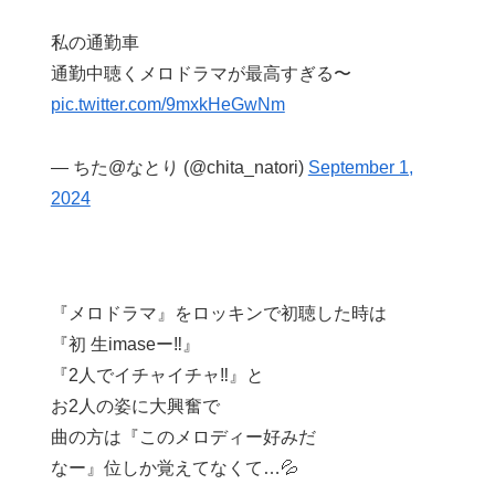
私の通勤車
通勤中聴くメロドラマが最高すぎる〜
pic.twitter.com/9mxkHeGwNm
— ちた@なとり (@chita_natori)
September 1,
2024
『メロドラマ』をロッキンで初聴した時は
『初 生imaseー‼️』
『2人でイチャイチャ‼️』と
お2人の姿に大興奮で
曲の方は『このメロディー好みだ
なー』位しか覚えてなくて…💦