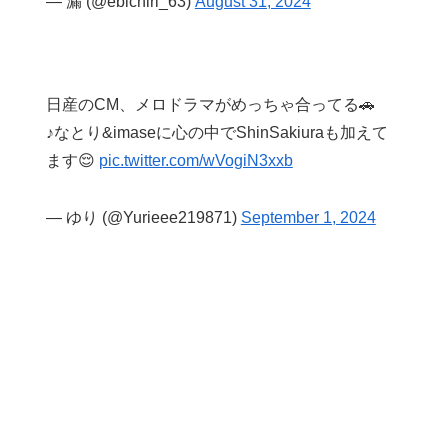
— 漏 (@ebichiri_63)
August 31, 2024
日産のCM、メロドラマがめっちゃ合ってる🚗
♪なとり&imaseに心の中でShinSakiuraも加えて
ます😌
pic.twitter.com/wVogiN3xxb
— ゆり (@Yurieee219871)
September 1, 2024