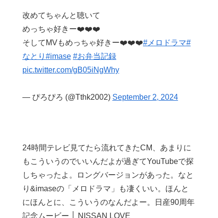
改めてちゃんと聴いて
めっちゃ好きー❤️❤️❤️
そしてMVもめっちゃ好きー❤️❤️❤️
#メロドラマ
#
なとり
#imase
#お弁当記録
pic.twitter.com/gB05iNgWhy
— ぴろぴろ (@Tthk2002)
September 2, 2024
24時間テレビ見てたら流れてきたCM、あまりに
もこういうのでいいんだよが過ぎてYouTubeで探
しちゃったよ。ロングバージョンがあった。なと
り&imaseの「メロドラマ」も凄くいい。ほんと
にほんとに、こういうのなんだよー。日産90周年
記念ムービー │ NISSAN LOVE