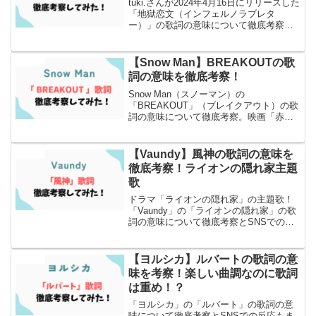
tuki.さんが2024年4月16日にリリースした
「地獄恋文（インフェルノラブレタ
ー）」の歌詞の意味について徹底考察し
ましたのでぜひ読んでみてください！
【Snow Man】BREAKOUTの歌
エンタメ
詞の意味を徹底考察！
Snow Man（スノーマン）の
「BREAKOUT」（ブレイクアウト）の歌
詞の意味について徹底考察。映画「赤羽
骨子のボディガード」の主題歌！！
【Vaundy】風神の歌詞の意味を
エンタメ
徹底考察！ライオンの隠れ家主題
歌
ドラマ「ライオンの隠れ家」の主題歌！
「Vaundy」の「ライオンの隠れ家」の歌
詞の意味について徹底考察とSNSでの反
応もまとめました！
【ヨルシカ】ルバートの歌詞の意
エンタメ
味を考察！楽しい曲調なのに歌詞
は重め！？
「ヨルシカ」の「ルバート」の歌詞の意
味について徹底考察とSNSでの反応もま