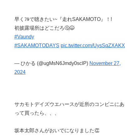
早くﾌﾙで聴きたい~『走れSAKAMOTO』！!
初披露場所はどこだろ🤔😆
#Vaundy
#SAKAMOTODAYS
pic.twitter.com/UysSqZXAKX
— ひかる (@ugMsN6Jmdy0sclP)
November 27,
2024
サカモトデイズウエハースが近所のコンビニにあ
って買ったら、、、
坂本太郎さんがおいでになりました👏