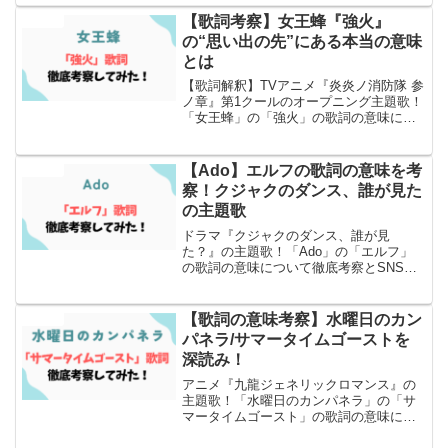
とめました！
【歌詞考察】女王蜂『強火』
エンタメ
の“思い出の先”にある本当の意味
とは
【歌詞解釈】TVアニメ『炎炎ノ消防隊 参
ノ章』第1クールのオープニング主題歌！
「女王蜂」の「強火」の歌詞の意味につ
いて徹底考察とSNSでの感想もまとめま
した
【Ado】エルフの歌詞の意味を考
エンタメ
察！クジャクのダンス、誰が見た
の主題歌
ドラマ『クジャクのダンス、誰が見
た？』の主題歌！「Ado」の「エルフ」
の歌詞の意味について徹底考察とSNSで
の反応もまとめました！
【歌詞の意味考察】水曜日のカン
エンタメ
パネラ/サマータイムゴーストを
深読み！
アニメ『九龍ジェネリックロマンス』の
主題歌！「水曜日のカンパネラ」の「サ
マータイムゴースト」の歌詞の意味につ
いて徹底考察とSNSでの反応もまとめま