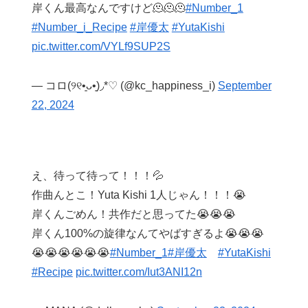
岸くん最高なんですけど🫠🫠🫠
#Number_1
#Number_i_Recipe
#岸優太
#YutaKishi
pic.twitter.com/VYLf9SUP2S
— コロ(୨୧•͈ᴗ•͈)◞*♡ (@kc_happiness_i)
September
22, 2024
え、待って待って！！！💦
作曲んとこ！Yuta Kishi 1人じゃん！！！😭
岸くんごめん！共作だと思ってた😭😭😭
岸くん100%の旋律なんてやばすぎるよ😭😭😭
😭😭😭😭😭😭
#Number_1
#岸優太
#YutaKishi
#Recipe
pic.twitter.com/Iut3ANI12n