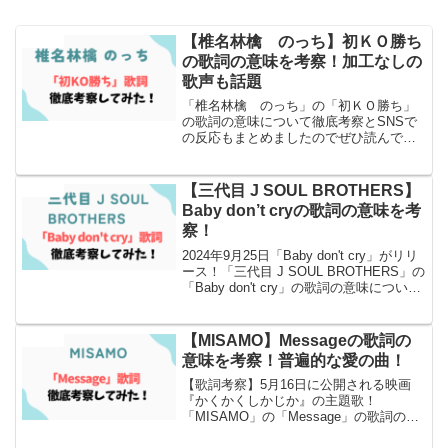
【椎名林檎 のっち】初ＫＯ勝ち
エンタメ
の歌詞の意味を考察！加工なしの
歌声も話題
「椎名林檎 のっち」の「初ＫＯ勝ち」
の歌詞の意味について徹底考察とSNSで
の反応もまとめましたのでぜひ読んでみ
てください！
【三代目 J SOUL BROTHERS】
エンタメ
Baby don’t cryの歌詞の意味を考
察！
2024年9月25日「Baby don't cry」がリリ
ース！「三代目 J SOUL BROTHERS」の
「Baby don't cry」の歌詞の意味について
徹底考察とSNSでの反応もまとめまし
た！
【MISAMO】Messageの歌詞の
エンタメ
意味を考察！普遍的な愛の曲！
【歌詞考察】5月16日に公開される映画
『かくかくしかじか』の主題歌！
「MISAMO」の「Message」の歌詞の意
味について徹底考察とSNSでの反応もま