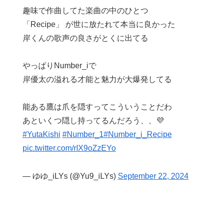
趣味で作曲してた楽曲の中のひとつ
「Recipe」 が世に放たれて本当に良かった
岸くんの歌声の良さがとくに出てる
やっぱりNumber_iで
岸優太の溢れる才能と魅力が大爆発してる
能ある鷹は爪を隠すってこういうことだわ
あといくつ隠し持ってるんだろう、、💜
#YutaKishi
#Number_1
#Number_i_Recipe
pic.twitter.com/rIX9oZzEYo
— ゆゆ_iLYs (@Yu9_iLYs)
September 22, 2024