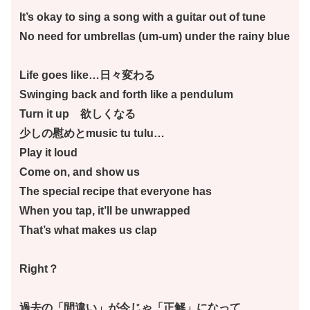
It’s okay to sing a song with a guitar out of tune
No need for umbrellas (um-um) under the rainy blue
Life goes like…日々変わる
Swinging back and forth like a pendulum
Turn it up 欲しくなる
少しの慰めとmusic tu tulu…
Play it loud
Come on, and show us
The special recipe that everyone has
When you tap, it’ll be unwrapped
That’s what makes us clap
Right？
過去の「間違い」が今じゃ「正解」になって