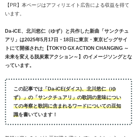
【PR】本ページはアフィリエイト広告による収益を得て
います。
Da-iCE、北川悠仁（ゆず）と共作した新曲「サンクチュ
アリ」は2025年5月17日・18日に東京・東京ビッグサイ
トにて開催された【TOKYO GX ACTION CHANGING ～
未来を変える脱炭素アクション～】のイメージソングとな
っています。
この記事では
「Da-iCE(ダイス)、北川悠仁（ゆ
ず）」の「サンクチュアリ」
の歌詞の意味につい
て
の
考察と歌詞に含まれるワードについての豆知
識
を書いています！