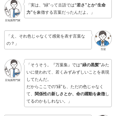
「実は、“緑”って古語では
“若さ”とか“生命
力”
を象徴する言葉だったんだよ。」
豆知識専門家
「え、それ色じゃなくて感覚を表す言葉な
の？」
生徒
「そうそう。『万葉集』では
“緑の黒髪”
みた
いに使われて、若くみずみずしいことを表現
してたんだ。
豆知識専門家
だからここでの“緑”も、ただの色じゃなく
て、
関係性の新しさとか、命の躍動を象徴
し
てるのかもしれない。」