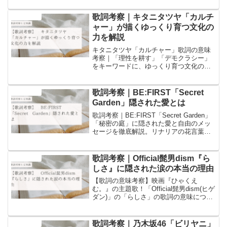
海”を読み解きます。他では語られない驚
きの視点も紹介。
歌詞考察｜キタニタツヤ「カルチ
音楽と豆知識
ャー」が描くゆっくり育つ文化の
力を解説
キタニタツヤ「カルチャー」歌詞の意味
考察｜「理性を耕す」「デモクラシー」
をキーワードに、ゆっくり育つ文化の力
を解説。語源や歴史的背景を交えた深い
考察で、他のブログにはない視点をお届
けします。
歌詞考察｜BE:FIRST「Secret
音楽と豆知識
Garden」隠された愛とは
歌詞考察｜BE:FIRST「Secret Garden」
「秘密の庭」に隠された愛と自由のメッ
セージを徹底解説。リナリアの花言葉や
ガーデンの語源など豆知識を交え、都会
から逃避する二人の物語を深掘りしま
す。
歌詞考察｜Official髭男dism『ら
音楽と豆知識
しさ』に隠された涙の本当の理由
【歌詞の意味考察】映画『ひゃくえ
む。』の主題歌！「Official髭男dism(ヒゲ
ダン)」の「らしさ」の歌詞の意味につい
ての考察と歌詞に含まれるワードについ
ての豆知識を書いています！
歌詞考察｜乃木坂46「ビリヤニ」
音楽と豆知識