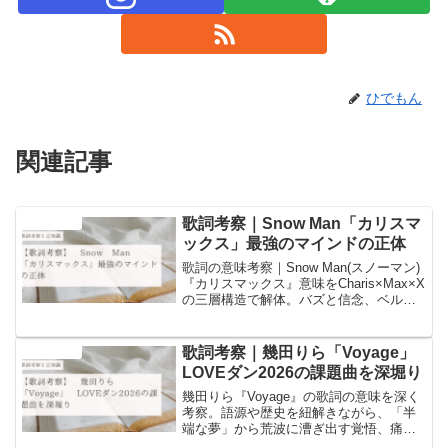
ひでもん
関連記事
歌詞考察｜Snow Man「カリスマ
音楽と豆知識
ックス」最強のマインドの正体
歌詞の意味考察｜Snow Man(スノーマン)
『カリスマックス』意味をCharis×Max×X
の三層構造で解体。バズと信念、ベルの
擬音と“空気”の反転まで深掘り。タイトル
の由来・読み方も丁寧に解説。
歌詞考察｜幾田りら「Voyage」
音楽と豆知識
LOVEダン2026の課題曲を深堀り
幾田りら『Voyage』の歌詞の意味を深く
考察。語源や歴史を紐解きながら、「半
端な夢」から荒波に漕ぎ出す覚悟、痛み
や不安を抱えながら進む“人生という航