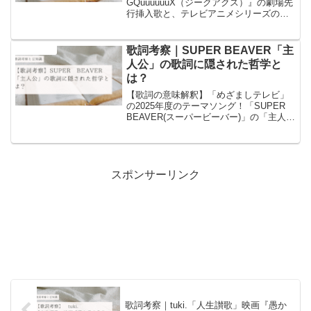
GQuuuuuuX（ジークアクス）』の劇場先
行挿入歌と、テレビアニメシリーズのエ
ンディングテーマ！「星街すいせい」の
「もうどうなってもいいや」の歌詞の意
味についての考察と歌詞に含まれるワー
歌詞考察｜SUPER BEAVER「主
音楽と豆知識
ドについての豆知識を書いています！
人公」の歌詞に隠された哲学と
は？
【歌詞の意味解釈】「めざましテレビ」
の2025年度のテーマソング！「SUPER
BEAVER(スーパービーバー)」の「主人
公」の歌詞の意味についての考察と歌詞
に含まれるワードについての豆知識を書
いています！
スポンサーリンク
歌詞考察｜tuki.「人生讃歌」映画『愚か