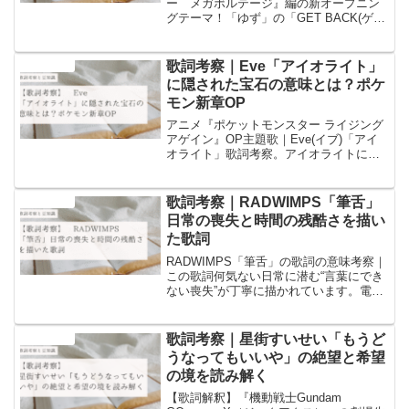
ー メガボルテージ』編の新オープニン
グテーマ！「ゆず」の「GET BACK(ゲッ
トバック)」の歌詞の意味についての考察
と歌詞に含まれるワードについての豆知
識を書いています！
歌詞考察｜Eve「アイオライト」
音楽と豆知識
に隠された宝石の意味とは？ポケ
モン新章OP
アニメ『ポケットモンスター ライジング
アゲイン』OP主題歌｜Eve(イブ)「アイ
オライト」歌詞考察。アイオライトに隠
された宝石の由来と“冒険の羅針盤”という
意外な秘密を解説。歌詞のメッセージは
「答えは自分の中にある」。他のブログ
歌詞考察｜RADWIMPS「筆舌」
音楽と豆知識
では語られていない深い考察。
日常の喪失と時間の残酷さを描い
た歌詞
RADWIMPS「筆舌」の歌詞の意味考察｜
この歌詞何気ない日常に潜む“言葉にでき
ない喪失”が丁寧に描かれています。電話
帳の変化、友の病、時間の加速…。語源
や文化的背景の豆知識を交えながら、深
層心理に迫る考察をお届けします。
歌詞考察｜星街すいせい「もうど
音楽と豆知識
うなってもいいや」の絶望と希望
の境を読み解く
【歌詞解釈】『機動戦士Gundam