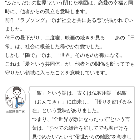
“ふたりだけの世界”という閉じた構図は、恋愛の幸福と同
時に、他者からの孤立も意味します。
前作『ラブソング』では“社会と共にある恋”が描かれてい
ました。
休日の昼下がり、二度寝、映画の続きを見る――あの「日
常」は、社会に根差した穏やかな愛でした。
しかし『隣で』では、「世界」そのものが敵になる。
これは「愛という共同体」が、他者との関係を断ってでも
守りたい領域に入ったことを意味しています。
「敵」という語は、古くは仏教用語「怨敵
（おんてき）」に由来し、「悟りを妨げる存
在」という意味がありました。
豆知識専門家
つまり、“全世界が敵になったって”という言
葉は、“すべての雑音を消してでも君だけを
見つめたい”という“俗世からの離脱”を意味し