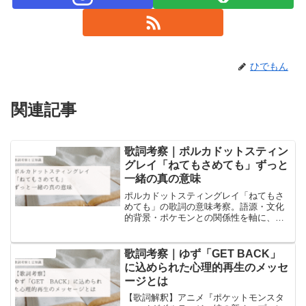
ひでもん
関連記事
歌詞考察｜ポルカドットスティン
音楽と豆知識
グレイ「ねてもさめても」ずっと
一緒の真の意味
ポルカドットスティングレイ「ねてもさ
めても」の歌詞の意味考察。語源・文化
的背景・ポケモンとの関係性を軸に、他
では語られない深い意味に迫ります。ず
っと一緒の真意とは？
歌詞考察｜ゆず「GET BACK」
音楽と豆知識
に込められた心理的再生のメッセ
ージとは
【歌詞解釈】アニメ『ポケットモンスタ