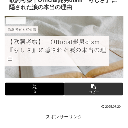
歌詞考察｜Official髭男dism『らしさ』に
隠された涙の本当の理由
音楽と豆知識
X
コピー
2025.07.20
スポンサーリンク