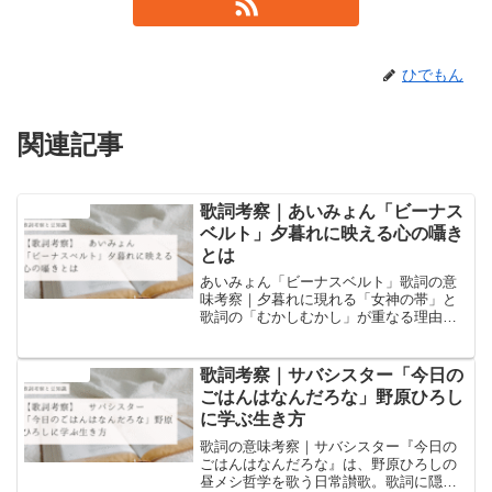
ひでもん
関連記事
歌詞考察｜あいみょん「ビーナス
音楽と豆知識
ベルト」夕暮れに映える心の囁き
とは
あいみょん「ビーナスベルト」歌詞の意
味考察｜夕暮れに現れる「女神の帯」と
歌詞の「むかしむかし」が重なる理由と
は？夕方の鳥、昔話の定型句、そして運
命的な出会いの象徴まで、豆知識を交え
深掘り解説。
歌詞考察｜サバシスター「今日の
音楽と豆知識
ごはんはなんだろな」野原ひろし
に学ぶ生き方
歌詞の意味考察｜サバシスター『今日の
ごはんはなんだろな』は、野原ひろしの
昼メシ哲学を歌う日常讃歌。歌詞に隠さ