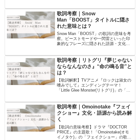
れた段取りの語源や季語の花、鼻歌文化
の豆知識を交え、深く考察します。
歌詞考察｜Snow
音楽と豆知識
Man「BOOST」タイトルに隠さ
れた意味とは？
Snow Man「BOOST」の歌詞の意味を考
察。ビーストモードや一閃雷といった印
象的なフレーズに隠された語源・文化的
背景・思想的メッセージを徹底考察。燃
え上がる情熱が未来を切り拓く瞬間を、
他では語られない視点で読み解きます。
歌詞考察｜リトグリ『夢じゃない
音楽と豆知識
ならなんなのさ』“命の鳴る音”と
は？
【歌詞解釈】TVアニメ『ロックは淑女の
嗜みでして』エンディングテーマ！
「Little Glee Monster(リトグリ)」の「夢
じゃないならなんなのさ」の歌詞の意味
についての考察と歌詞に含まれるワード
についての豆知識を書いています！
歌詞考察｜Omoinotake『フェイ
音楽と豆知識
クショー』文化・語源から読み解
く
【歌詞の意味考察】ドラマ『DOCTOR
PRICE』の主題歌！「Omoinotake(オモ
イノタケ)」の「フェイクショー」の歌詞