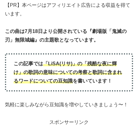
【PR】本ページはアフィリエイト広告による収益を得て
います。
この曲は
7月18日より公開されている『劇場版「鬼滅の
刃」無限城編』の主題歌
となっています。
この記事では
「LiSA(リサ)」の「残酷な夜に輝
け」
の歌詞の意味について
の
考察と歌詞に含まれ
るワードについての豆知識
を書いています！
気軽に楽しみながら豆知識を増やしていきましょう〜！
スポンサーリンク