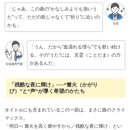
「じゃあ、この曲の“かなしみよりも強いう
た”って、ただの歌じゃなくて“祈り”に近いの
生徒
かも」
「うん、だから“血濡れる僕ら”でも歌い続け
る。その“うた”には、言霊（ことだま）の力
があるんだ」
豆知識専門家
「残酷な夜に輝け」──“篝火（かがり
び）”と“声”が導く希望のかたち
タイトルにも含まれているこの一節は、まさに曲のクライ
マックス。
「明日へ 篝火を高く燃やすから／残酷な夜に輝け」とい