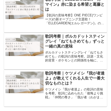
では語られていない深い考察。
マイン』赤に染まる希望と葛藤と
は
【歌詞の意味考察】ONE PIECE(ワンピ
ース)の新オープニング主題歌！
「ELLEGARDEN(エルレガーデン)」の
「カーマイン」の歌詞の意味についての
考察と歌詞に含まれるワードについての
豆知識を書いています！
歌詞考察｜ポルカドットスティン
音楽と豆知識
グレイ「ねてもさめても」ずっと
一緒の真の意味
ポルカドットスティングレイ「ねてもさ
めても」の歌詞の意味考察。語源・文化
的背景・ポケモンとの関係性を軸に、他
では語られない深い意味に迫ります。ず
っと一緒の真意とは？
歌詞考察｜ケツメイシ『我が者達
音楽と豆知識
よ』が教えてくれる人生で一番大
切なものとは？
ケツメイシ『我が者達よ』の歌詞の意味
を考察。歌詞に込められた「後悔より挑
戦」「仲間の尊さ」「我が者（わがま
ま）に生きる意味」を、語源や文化的背
景などの豆知識を交え丁寧に解説。人生
に迷った時に読みたい記事。