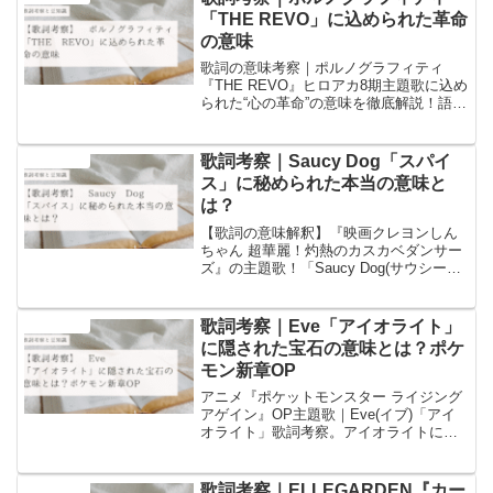
「THE REVO」に込められた革命
の意味
歌詞の意味考察｜ポルノグラフィティ
『THE REVO』ヒロアカ8期主題歌に込め
られた“心の革命”の意味を徹底解説！語
源・心理学・歴史の豆知識を交え、デク
と仲間たちの最終決戦とのリンクを深掘
りしました。
歌詞考察｜Saucy Dog「スパイ
音楽と豆知識
ス」に秘められた本当の意味と
は？
【歌詞の意味解釈】『映画クレヨンしん
ちゃん 超華麗！灼熱のカスカベダンサー
ズ』の主題歌！「Saucy Dog(サウシード
ッグ)」の「スパイス」の歌詞の意味につ
いての考察と歌詞に含まれるワードにつ
いての豆知識を書いています！
歌詞考察｜Eve「アイオライト」
音楽と豆知識
に隠された宝石の意味とは？ポケ
モン新章OP
アニメ『ポケットモンスター ライジング
アゲイン』OP主題歌｜Eve(イブ)「アイ
オライト」歌詞考察。アイオライトに隠
された宝石の由来と“冒険の羅針盤”という
意外な秘密を解説。歌詞のメッセージは
「答えは自分の中にある」。他のブログ
歌詞考察｜ELLEGARDEN『カー
音楽と豆知識