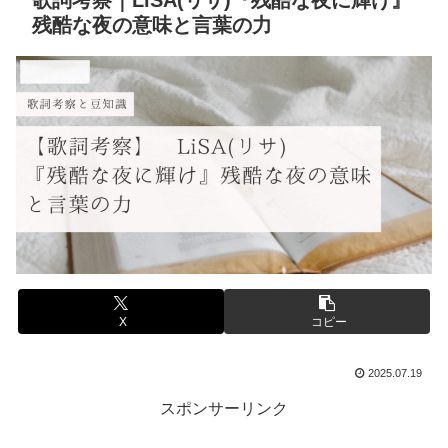
歌詞考察｜LiSA(リサ)『残酷な夜に輝け』
残酷な夜の意味と言葉の力
音楽と豆知識
X
コピー
2025.07.19
スポンサーリンク