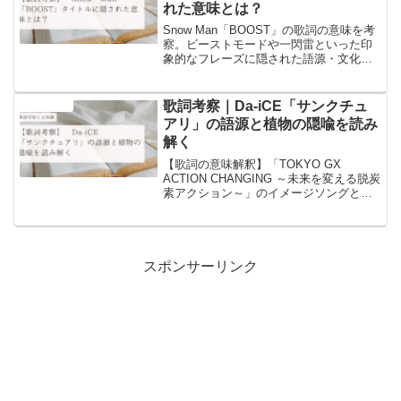
れた意味とは？
Snow Man「BOOST」の歌詞の意味を考
察。ビーストモードや一閃雷といった印
象的なフレーズに隠された語源・文化的
背景・思想的メッセージを徹底考察。燃
え上がる情熱が未来を切り拓く瞬間を、
他では語られない視点で読み解きます。
歌詞考察｜Da-iCE「サンクチュ
音楽と豆知識
アリ」の語源と植物の隠喩を読み
解く
【歌詞の意味解釈】「TOKYO GX
ACTION CHANGING ～未来を変える脱炭
素アクション～」のイメージソングとな
っています。「Da-iCE(ダイス)、北川悠
仁（ゆず）」の「サンクチュアリ」の歌
詞の意味についての考察と歌詞に含まれ
るワードについての豆知識を書いていま
す！
スポンサーリンク