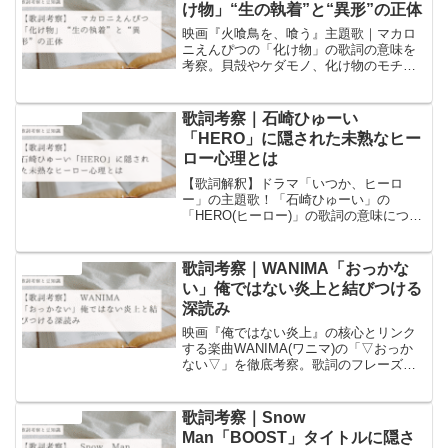
け物」“生の執着”と“異形”の正体
映画『火喰鳥を、喰う』主題歌｜マカロ
ニえんぴつの「化け物」の歌詞の意味を
考察。貝殻やケダモノ、化け物のモチー
フが示す深層心理や歴史的背景、そし
て“生の執着”を解き明かします。他では読
めない驚きの視点から分析。
歌詞考察｜石崎ひゅーい
音楽と豆知識
「HERO」に隠された未熟なヒー
ロー心理とは
【歌詞解釈】ドラマ「いつか、ヒーロ
ー」の主題歌！「石崎ひゅーい」の
「HERO(ヒーロー)」の歌詞の意味につい
ての考察と歌詞に含まれるワードについ
ての豆知識を書いています！
歌詞考察｜WANIMA「おっかな
音楽と豆知識
い」俺ではない炎上と結びつける
深読み
映画『俺ではない炎上』の核心とリンク
する楽曲WANIMA(ワニマ)の「▽おっか
ない▽」を徹底考察。歌詞のフレーズ毎
に語源や宗教的／歴史的豆知識を交え
て、“燃やし尽くす正義”の危うさをあぶり
出します。
歌詞考察｜Snow
音楽と豆知識
Man「BOOST」タイトルに隠さ