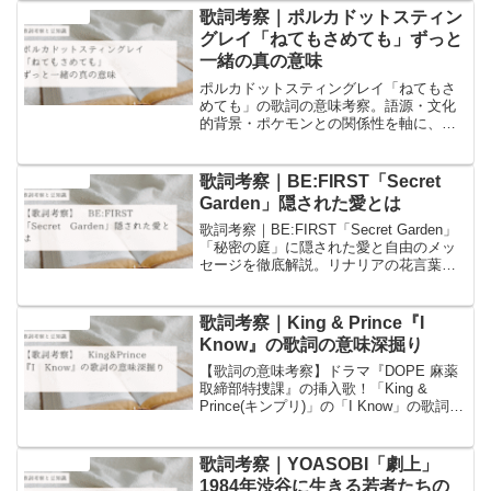
を書いています！
歌詞考察｜ポルカドットスティン
音楽と豆知識
グレイ「ねてもさめても」ずっと
一緒の真の意味
ポルカドットスティングレイ「ねてもさ
めても」の歌詞の意味考察。語源・文化
的背景・ポケモンとの関係性を軸に、他
では語られない深い意味に迫ります。ず
っと一緒の真意とは？
歌詞考察｜BE:FIRST「Secret
音楽と豆知識
Garden」隠された愛とは
歌詞考察｜BE:FIRST「Secret Garden」
「秘密の庭」に隠された愛と自由のメッ
セージを徹底解説。リナリアの花言葉や
ガーデンの語源など豆知識を交え、都会
から逃避する二人の物語を深掘りしま
す。
歌詞考察｜King & Prince『I
音楽と豆知識
Know』の歌詞の意味深掘り
【歌詞の意味考察】ドラマ『DOPE 麻薬
取締部特捜課』の挿入歌！「King &
Prince(キンプリ)」の「I Know」の歌詞の
意味についての考察と歌詞に含まれるワ
ードについての豆知識を書いています！
歌詞考察｜YOASOBI「劇上」
音楽と豆知識
1984年渋谷に生きる若者たちの