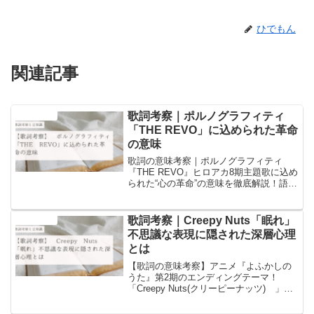
ひでもん
関連記事
歌詞考察｜ポルノグラフィティ
音楽と豆知識
「THE REVO」に込められた革命
の意味
歌詞の意味考察｜ポルノグラフィティ
『THE REVO』ヒロアカ8期主題歌に込め
られた“心の革命”の意味を徹底解説！語
源・心理学・歴史の豆知識を交え、デク
と仲間たちの最終決戦とのリンクを深掘
りしました。
歌詞考察｜Creepy Nuts「眠れ」
音楽と豆知識
不思議な表現に隠された深層心理
とは
【歌詞の意味考察】アニメ『よふかしの
うた』第2期のエンディングテーマ！
「Creepy Nuts(クリーピーナッツ) 」の
「眠れ」の歌詞の意味についての考察と
歌詞に含まれるワードについての豆知識