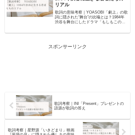
リアル
歌詞の意味考察｜YOASOBI「劇上」の歌
詞に隠された“舞台”の比喩とは？1984年
渋谷を舞台にしたドラマ「もしもこの世
が舞台なら、楽屋はどこにあるのだろ
う」との関連から、他のブログにはない
深い歌詞考察をお届けします。豆知識や
時代背景も紹介。
スポンサーリンク
歌詞考察｜INI「Present」プレゼントの
語源が歌詞の答え
歌詞考察｜星野源「いきどまり」映画
『平場の月』に隠された優しさの意味